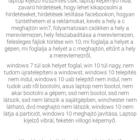
laptop kijelző vízszintes csík, laptop képernyő hiba,
zavaró hírdetések, hogy lehet kikapcsolni a
hirdetéseket, hirdetések letiltása facebookon, hogyan
tüntethetem el a reklámokat, kevés a hely a c
meghajtón win7, folyamatosan csökken a hely a
merevlemezen, hely felszabadítása a merevlemezen,
felesleges fájlok törlése win 10, mi foglalja a helyet a
gépen, mi foglalja a helyet a c meghajtón, eltűnt a hely
a merevlemezről,
windows 7 túl sok helyet foglal, win 10 túl nagy, nem
tudom újratelepíteni a windowst, windows 10 telepítés
nem indul, windows 10 usb telepítő nem indul, nem
tudok usb ről bootolni, asus laptop nem bootol, nem
akar bootolni a gépem, ssd nem bootol, ssd nem
látszik, ssd nem látszik a sajátgépben, winchester nem
látható, dvd meghajtó nem látszik, windows 10 nem
látja a partíciót, windows 10 meghajtó javítása, Laptop
kijelző vibrál, feketén villogó képernyő.