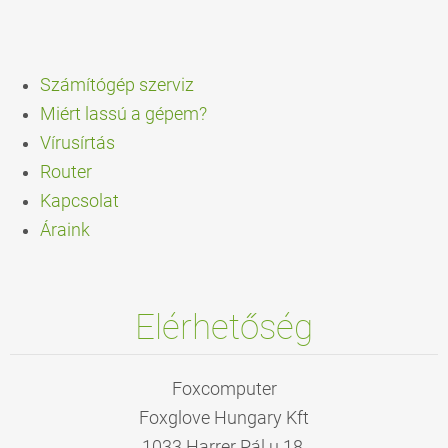
Számítógép szerviz
Miért lassú a gépem?
Vírusírtás
Router
Kapcsolat
Árain
k
Elérhetőség
Foxcomputer
Foxglove Hungary Kft
1033 Harrer Pál u 18,