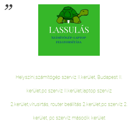
Helyszíni,számítógép szerviz II.kerület, Budapest II.
kerület,pc szerviz II.kerület,laptop szerviz
2.kerület,vírusirtás, router beállítás 2.kerület,pc szervíz 2.
kerület, pc szervíz második kerület