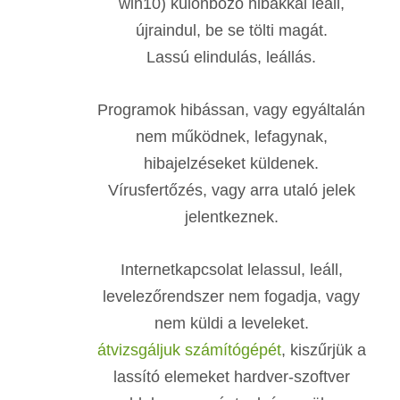
win10) különböző hibákkal leáll,
újraindul, be se tölti magát.
Lassú elindulás, leállás.
Programok hibássan, vagy egyáltalán
nem működnek, lefagynak,
hibajelzéseket küldenek.
Vírusfertőzés, vagy arra utaló jelek
jelentkeznek.
Internetkapcsolat lelassul, leáll,
levelezőrendszer nem fogadja, vagy
nem küldi a leveleket.
átvizsgáljuk számítógépét
, kiszűrjük a
lassító elemeket hardver-szoftver