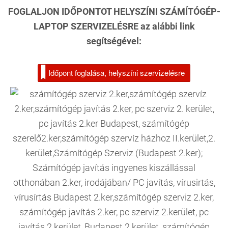
FOGLALJON IDŐPONTOT HELYSZÍNI SZÁMÍTÓGÉP-
LAPTOP SZERVIZELÉSRE az alábbi link
segítségével:
Időpont foglalása, helyszíni szervizelésre