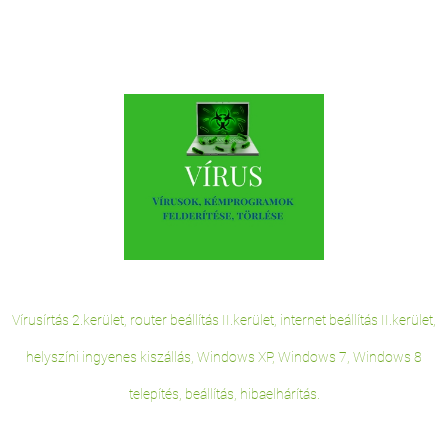
Vírusírtás 2.kerület, router beállítás II.kerület, internet beállítás II.kerület,
helyszíni ingyenes kiszállás, Windows XP, Windows 7, Windows 8
telepítés, beállítás, hibaelhárítás.